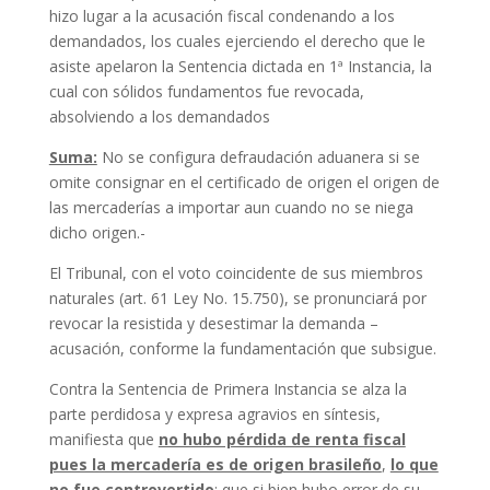
hizo lugar a la acusación fiscal condenando a los
demandados, los cuales ejerciendo el derecho que le
asiste apelaron la Sentencia dictada en 1ª Instancia, la
cual con sólidos fundamentos fue revocada,
absolviendo a los demandados
Suma:
No se configura defraudación aduanera si se
omite consignar en el certificado de origen el origen de
las mercaderías a importar aun cuando no se niega
dicho origen.-
El Tribunal, con el voto coincidente de sus miembros
naturales (art. 61 Ley No. 15.750), se pronunciará por
revocar la resistida y desestimar la demanda –
acusación, conforme la fundamentación que subsigue.
Contra la Sentencia de Primera Instancia se alza la
parte perdidosa y expresa agravios en síntesis,
manifiesta que
no hubo pérdida de renta fiscal
pues la mercadería es de origen brasileño
,
lo que
no fue controvertido
; que si bien hubo error de su